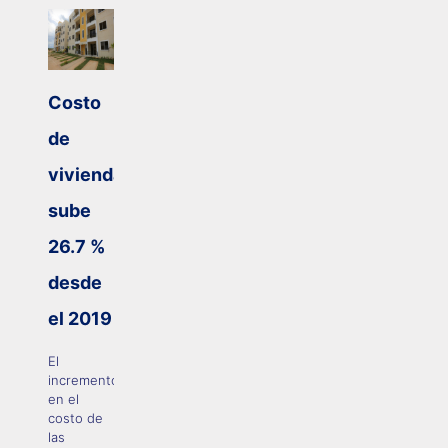
Costo
de
viviendas
sube
26.7 %
desde
el 2019
El
incremento
en el
costo de
las