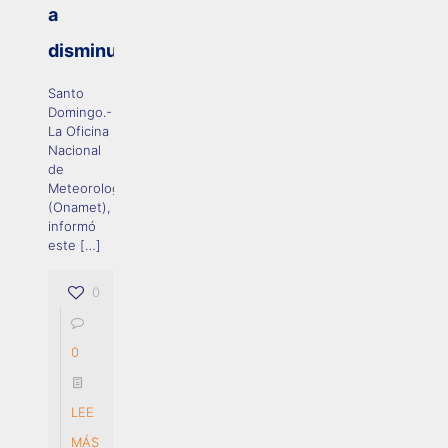
a
disminuir
Santo
Domingo.-
La Oficina
Nacional
de
Meteorología
(Onamet),
informó
este
[…]
0
0
LEE
MÁS