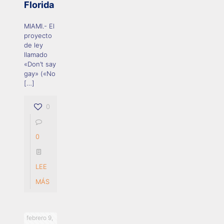
Florida
MIAMI.- El
proyecto
de ley
llamado
«Don’t say
gay» («No
[…]
0
0
LEE
MÁS
febrero 9,