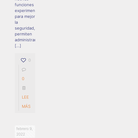
funciones
experimentales
para mejorar
la
seguridad, que
permiten
administrar
[…]
0
0
LEE
MÁS
febrero 9,
2022