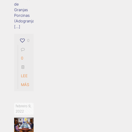
de
Granjas
Porcinas
(Adogranja),
[…]
0
0
LEE
MÁS
febrero 9,
2022