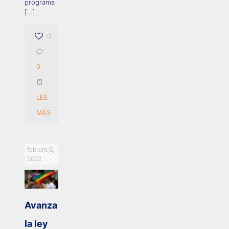
programa
[…]
0
0
LEE
MÁS
febrero 9,
2022
Avanza
la ley