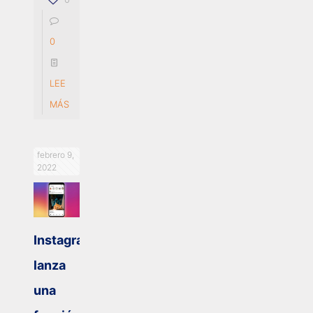
0
LEE
MÁS
febrero 9,
2022
Instagram
lanza
una