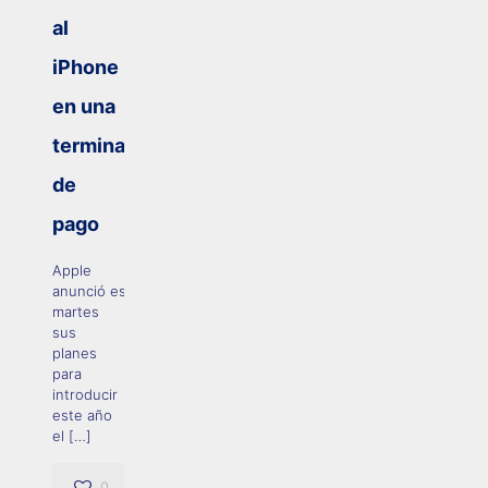
al
iPhone
en una
terminal
de
pago
Apple
anunció este
martes
sus
planes
para
introducir
este año
el
[…]
0