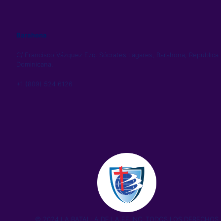
Barahona
C/ Francisco Vázquez Ezq. Sócrates Lagares, Barahona, República
Dominicana.
+1 (809) 524 6126
© 2024 LA BATALLA DE LA FE INC. TODOS LOS DERECHOS