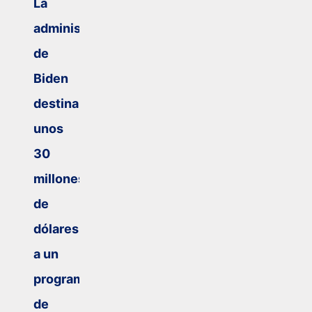
La
administración
de
Biden
destina
unos
30
millones
de
dólares
a un
programa
de