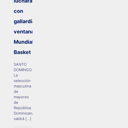
luchará
con
gallardía
ventana
Mundial
Basket
SANTO
DOMINGO.-
La
selección
masculina
de
mayores
de
República
Dominicana,
saldrá
[…]