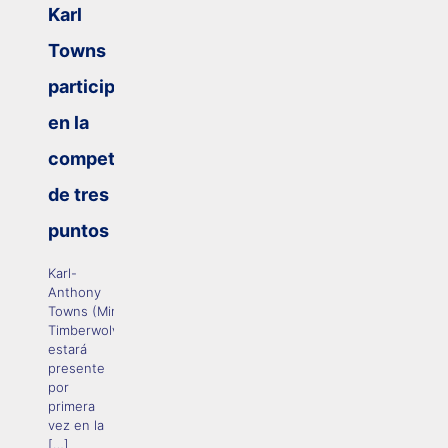
Karl
Towns
participará
en la
competencia
de tres
puntos
Karl-
Anthony
Towns (Minnesota
Timberwolves)
estará
presente
por
primera
vez en la
[…]