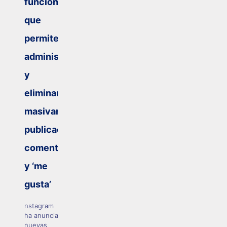
función
que
permite
administrar
y
eliminar
masivamente
publicaciones,
comentarios
y ‘me
gusta’
nstagram
ha anunciado
nuevas