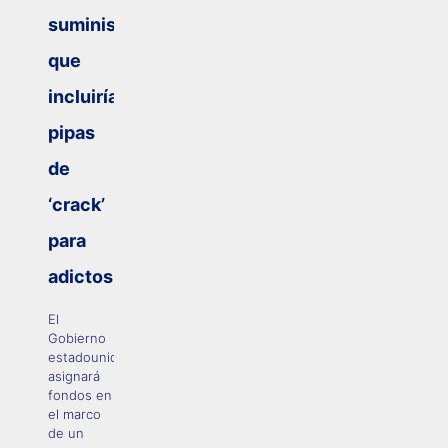
suministros
que
incluiría
pipas
de
‘crack’
para
adictos
El
Gobierno
estadounidense
asignará
fondos en
el marco
de un