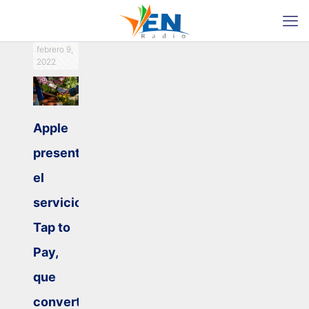
febrero 9,
2022
Apple
presenta
el
servicio
Tap to
Pay,
que
convertirá