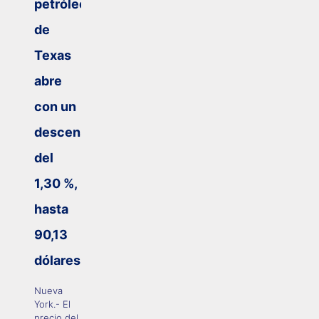
petróleo
de
Texas
abre
con un
descenso
del
1,30 %,
hasta
90,13
dólares
Nueva
York.- El
precio del