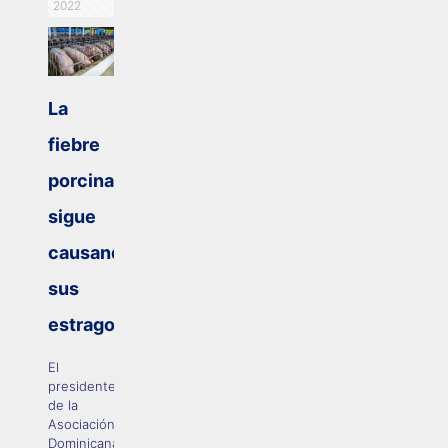
2022
La
fiebre
porcina
sigue
causando
sus
estragos
El
presidente
de la
Asociación
Dominicana