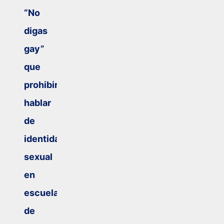
“No
digas
gay”
que
prohibiría
hablar
de
identidad
sexual
en
escuelas
de