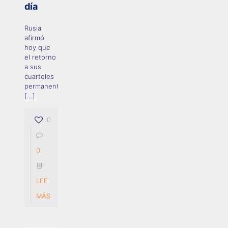
día
Rusia
afirmó
hoy que
el retorno
a sus
cuarteles
permanentes
[…]
0
0
LEE
MÁS