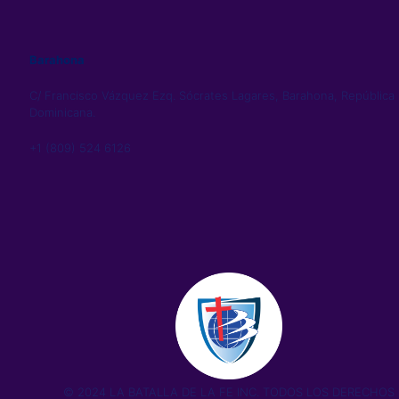
Barahona
C/ Francisco Vázquez Ezq. Sócrates Lagares, Barahona, República
Dominicana.
+1 (809) 524 6126
© 2024 LA BATALLA DE LA FE INC. TODOS LOS DERECHOS