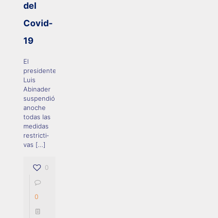
del
Covid-
19
El
presidente
Luis
Abina­der
suspendió
anoche
to­das las
medidas
restricti­
vas
[…]
0
0