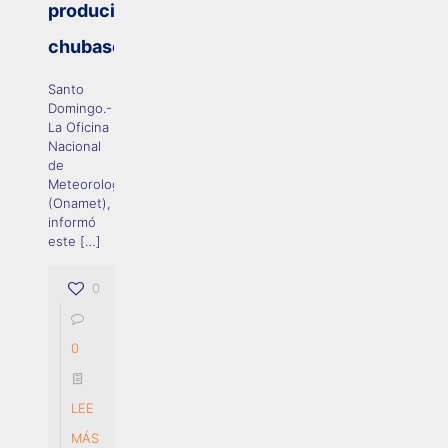
producirá
chubascos
Santo
Domingo.-
La Oficina
Nacional
de
Meteorología
(Onamet),
informó
este
[…]
0
0
LEE
MÁS