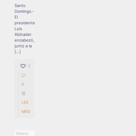
Santo
Domingo.-
El
presidente
Luis
Abinader
encabezó,
junto a la
[…]
0
0
LEE
MÁS
febrero