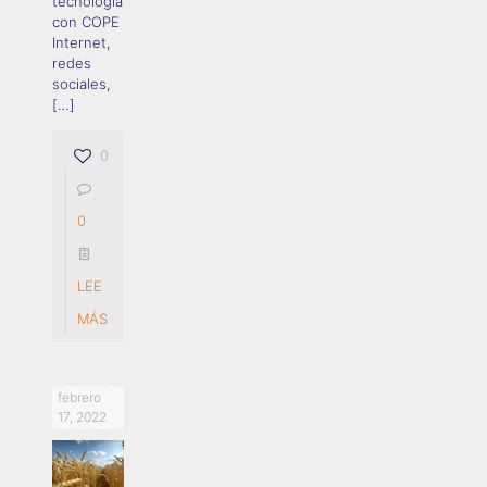
tecnología
con COPE
Internet,
redes
sociales,
[…]
0
0
LEE
MÁS
febrero
17, 2022