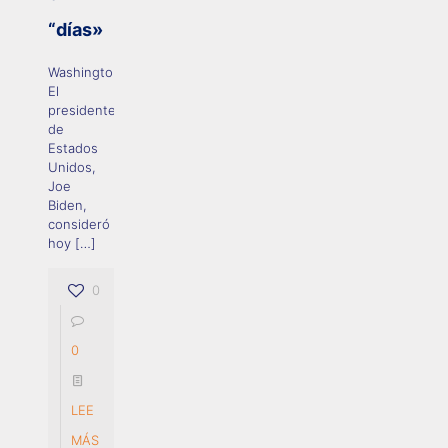
“días»
Washington.-
El
presidente
de
Estados
Unidos,
Joe
Biden,
consideró
hoy
[…]
0
0
LEE
MÁS