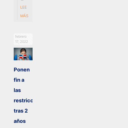
LEE
MÁS
febrero
17, 2022
Ponen
fin a
las
restricciones
tras 2
años