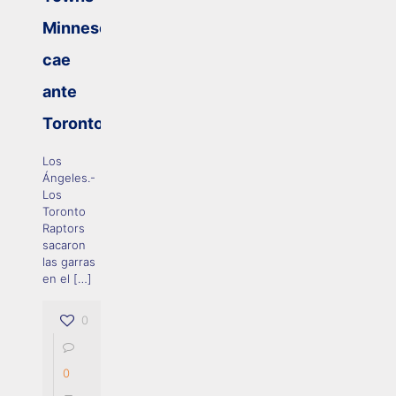
Minnesota
cae
ante
Toronto
Los
Ángeles.-
Los
Toronto
Raptors
sacaron
las garras
en el
[…]
0
0