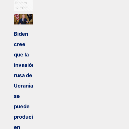
febrero
17, 2022
Biden
cree
que la
invasión
rusa de
Ucrania
se
puede
producir
en