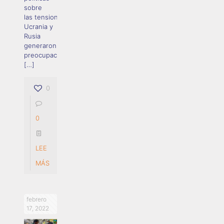
sobre
las tensiones entre
Ucrania y
Rusia
generaron
preocupaciones
[…]
0
0
LEE
MÁS
febrero
17, 2022