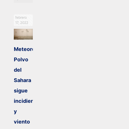
febrero
17, 2022
Meteorología:
Polvo
del
Sahara
sigue
incidiendo
y
viento