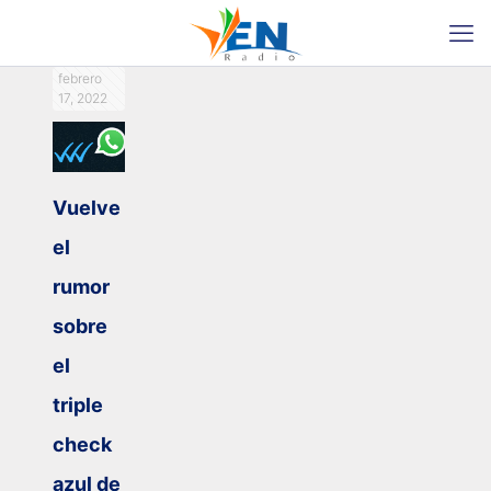
febrero
17, 2022
Vuelve
el
rumor
sobre
el
triple
check
azul de