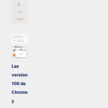
LEE
MÁS
febrero
17, 2022
Las
versiones
100 de
Chrome
y