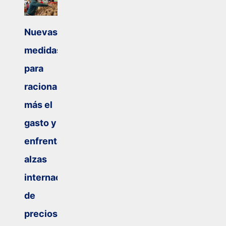
Nuevas
medidas
para
racionalizar
más el
gasto y
enfrentar
alzas
internacionales
de
precios