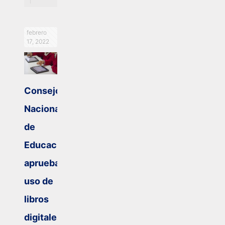
febrero
17, 2022
Consejo
Nacional
de
Educación
aprueba
uso de
libros
digitales