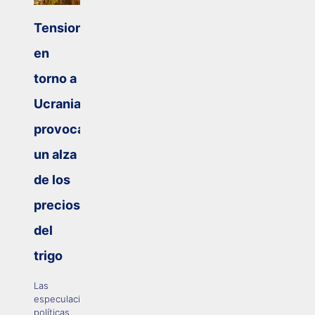
Tensiones
en
torno a
Ucrania
provocan
un alza
de los
precios
del
trigo
Las
especulaciones
políticas