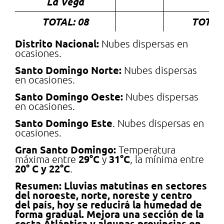
La Vega
TOTAL: 08
TOTAL
Distrito Nacional:
Nubes dispersas en
ocasiones.
Santo Domingo Norte:
Nubes dispersas
en ocasiones.
Santo Domingo Oeste:
Nubes dispersas
en ocasiones.
Santo Domingo Este
. Nubes dispersas en
ocasiones.
Gran Santo Domingo:
Temperatura
29
°
C
31°C
máxima entre
y
, la mínima entre
20° C y 22°C
.
Resumen: Lluvias matutinas en sectores
del noroeste, norte, noreste y centro
del país, hoy se reducirá la humedad de
forma gradual. Mejora una sección de la
costa Atlántica y algunas provincias en