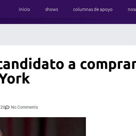
inicio
shows
columnas de apoyo
nos
candidato a compra
 York
020
No Comments