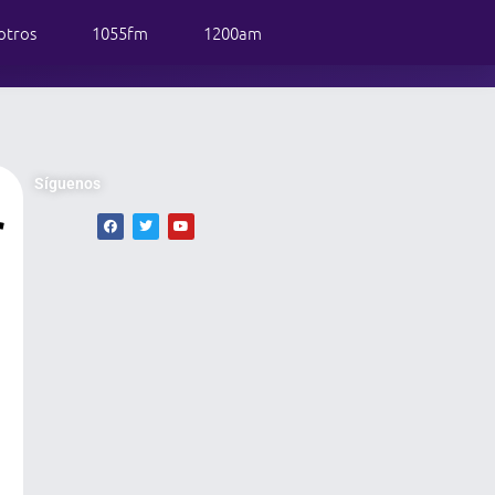
otros
1055fm
1200am
Síguenos
r