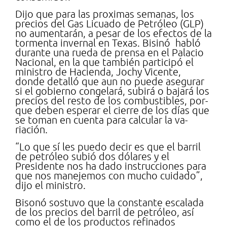
Dijo que para las proxi­mas semanas, los
precios del Gas Licuado de Petró­leo (GLP)
no aumentarán, a pesar de los efectos de la
tormenta invernal en Texas. Bisinó habló
durante una rueda de prensa en el Pala­cio
Nacional, en la que tam­bién participó el
ministro de Hacienda, Jochy Vicen­te,
donde detalló que aun no puede asegurar
si el go­bierno congelará, subirá o bajará los
precios del resto de los combustibles, por­
que deben esperar el cierre de los días que
se toman en cuenta para calcular la va­
riación.
“Lo que sí les puedo de­cir es que el barril
de pe­tróleo subió dos dólares y el
Presidente nos ha dado instrucciones para
que nos manejemos con mucho cuidado”,
dijo el ministro.
Bisonó sostuvo que la constante escalada
de los precios del barril de petró­leo, así
como el de los pro­ductos refinados