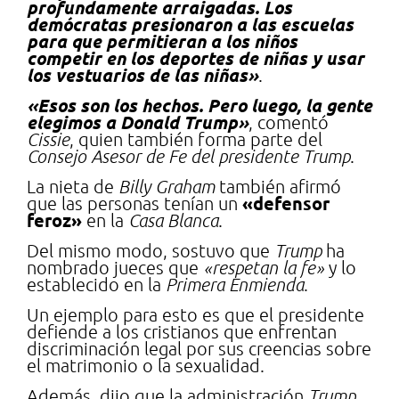
profundamente arraigadas. Los
demócratas presionaron a las escuelas
para que permitieran a los niños
competir en los deportes de niñas y usar
los vestuarios de las niñas»
.
«Esos son los hechos. Pero luego, la gente
elegimos a Donald Trump»
, comentó
Cissie
, quien también forma parte del
Consejo Asesor de Fe del presidente Trump
.
La nieta de
Billy Graham
también afirmó
«defensor
que las personas tenían un
feroz»
en la
Casa Blanca
.
Del mismo modo, sostuvo que
Trump
ha
nombrado jueces que
«respetan la fe»
y lo
establecido en la
Primera Enmienda
.
Un ejemplo para esto es que el presidente
defiende a los cristianos que enfrentan
discriminación legal por sus creencias sobre
el matrimonio o la sexualidad.
Además, dijo que la administración
Trump