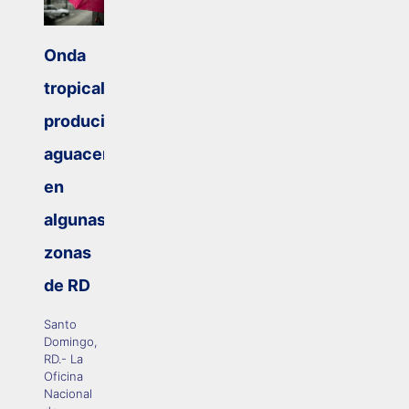
Onda
tropical
producirá
aguaceros
en
algunas
zonas
de RD
Santo
Domingo,
RD.- La
Oficina
Nacional