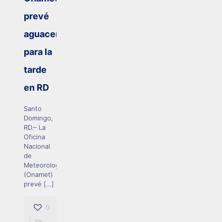
prevé
aguaceros
para la
tarde
en RD
Santo
Domingo,
RD.– La
Oficina
Nacional
de
Meteorología
(Onamet)
prevé
[…]
0