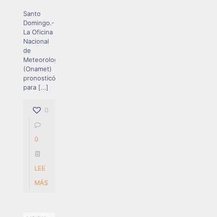
Santo
Domingo.-
La Oficina
Nacional
de
Meteorología
(Onamet)
pronosticó
para
[…]
0
0
LEE
MÁS