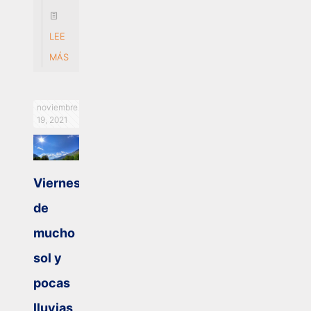
LEE
MÁS
noviembre
19, 2021
Viernes
de
mucho
sol y
pocas
lluvias