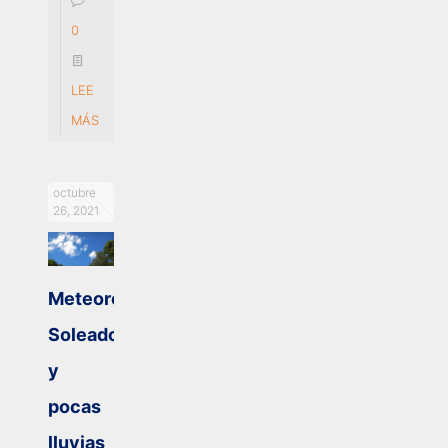
0
LEE
MÁS
octubre
26, 2021
Meteorología:
Soleado
y
pocas
lluvias