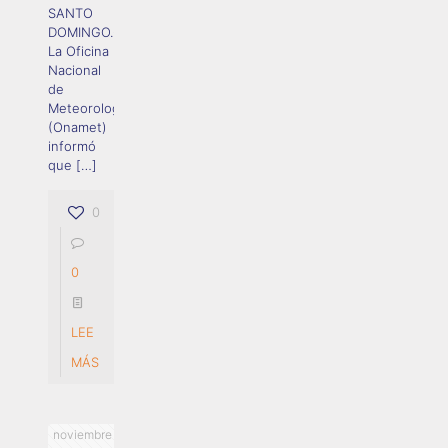
SANTO
DOMINGO.-
La Oficina
Nacional
de
Meteorología
(Onamet)
informó
que
[…]
0
0
LEE
MÁS
noviembre