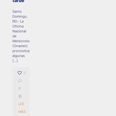
tarde
Santo
Domingo,
RD.- La
Oficina
Nacional
de
Meteorología
(Onamet)
pronostica
algunas
[…]
0
0
LEE
MÁS