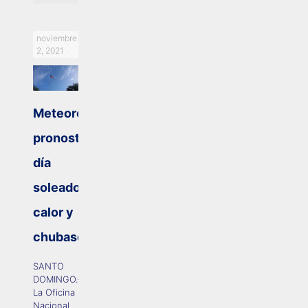
noviembre
2, 2021
Meteorología
pronostica
día
soleado,
calor y
chubascos
SANTO
DOMINGO.–
La Oficina
Nacional