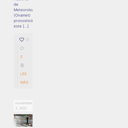
de
Meteorología
(Onamet)
pronosticó
este
[…]
0
0
LEE
MÁS
noviembre
3, 2021