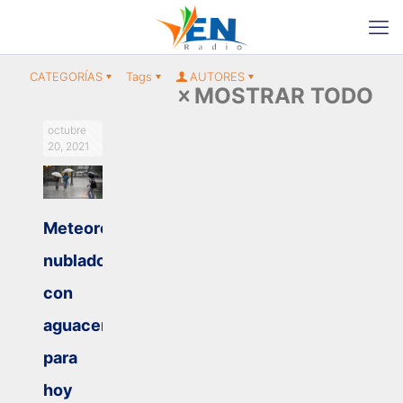
CATEGORÍAS
Tags
AUTORES
MOSTRAR TODO
octubre
20, 2021
Meteorología:
nublados
con
aguaceros
para
hoy