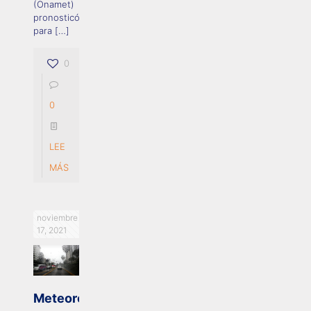
(Onamet)
pronosticó
para
[…]
0
0
LEE
MÁS
noviembre
17, 2021
Meteorología: