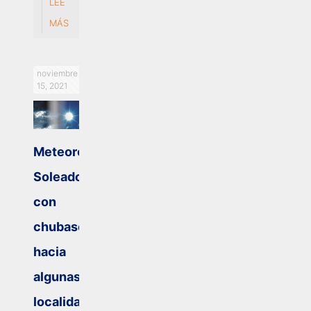
LEE
MÁS
noviembre
15, 2021
Meteorología:
Soleado
con
chubascos
hacia
algunas
localidades