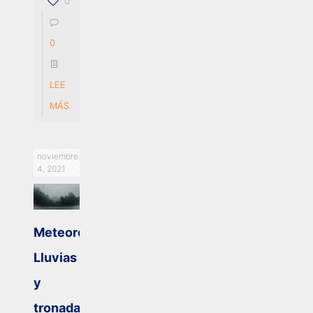
0
0
LEE
MÁS
noviembre
4, 2021
Meteorología:
Lluvias
y
tronadas