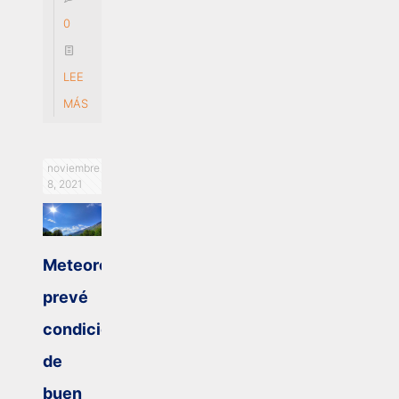
0
LEE
MÁS
noviembre
8, 2021
Meteorología
prevé
condiciones
de
buen