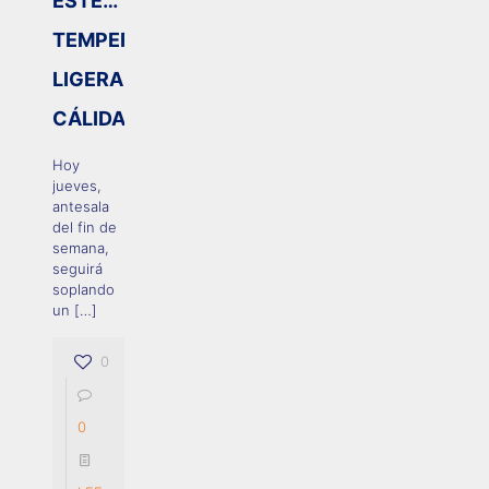
ESTE…
TEMPERATURAS
LIGERAMENTE
CÁLIDAS
Hoy
jueves,
antesala
del fin de
semana,
seguirá
soplando
un
[…]
0
0