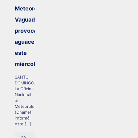
Meteorología:
Vaguada
provocará
aguaceros
este
miércoles
SANTO
DOMINGO.-
La Oficina
Nacional
de
Meteorología
(Onamet)
informó
este
[…]