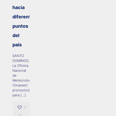
hacia
diferentes
puntos
del
país
SANTO
DOMINGO.-
La Oficina
Nacional
de
Meteorología
(Onamet)
pronosticó
para
[…]
0