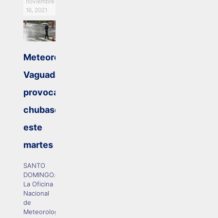
noviembre
16, 2021
Meteorología:
Vaguada
provocará
chubascos
este
martes
SANTO
DOMINGO.–
La Oficina
Nacional
de
Meteorología