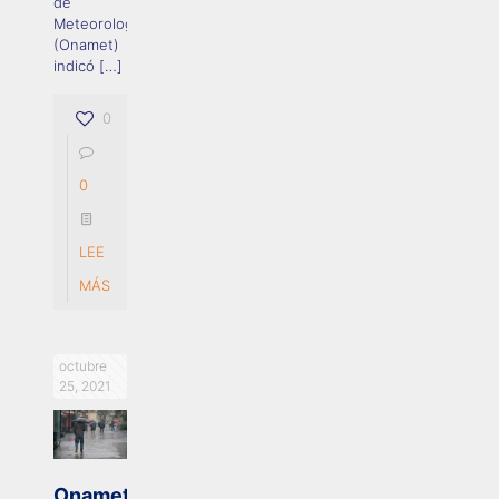
de
Meteorología
(Onamet)
indicó
[…]
0
0
LEE
MÁS
octubre
25, 2021
Onamet