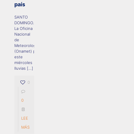
país
SANTO
DOMINGO.-
La Oficina
Nacional
de
Meteorología
(Onamet) pronosticó
este
miércoles
lluvias
[…]
0
0
LEE
MÁS