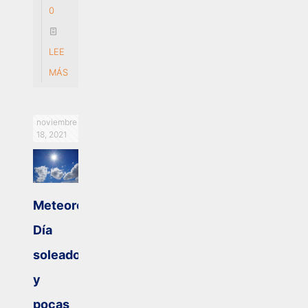
0
LEE
MÁS
noviembre
18, 2021
Meteorología:
Día
soleado
y
pocas