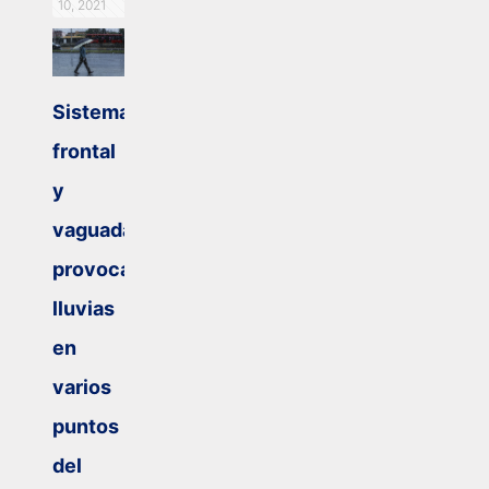
10, 2021
Sistema
frontal
y
vaguada
provocarán
lluvias
en
varios
puntos
del