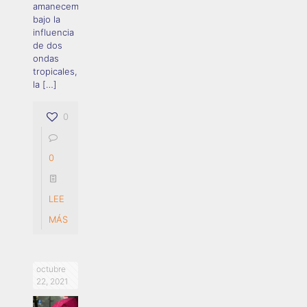
amanecemos
bajo la
influencia
de dos
ondas
tropicales,
la
[…]
0
0
LEE
MÁS
octubre
22, 2021