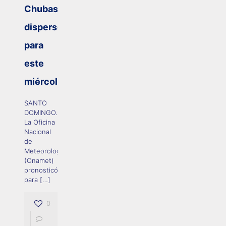
Chubascos
dispersos
para
este
miércoles
SANTO
DOMINGO.-
La Oficina
Nacional
de
Meteorología
(Onamet)
pronosticó
para
[…]
0