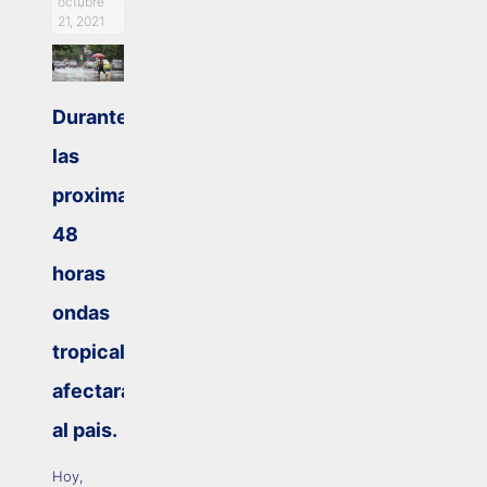
octubre
21, 2021
Durante
las
proximas
48
horas
ondas
tropicales
afectaran
al pais.
Hoy,