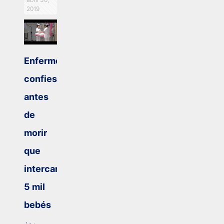
2019
Enfermera
confiesa
antes
de
morir
que
intercambió
5 mil
bebés