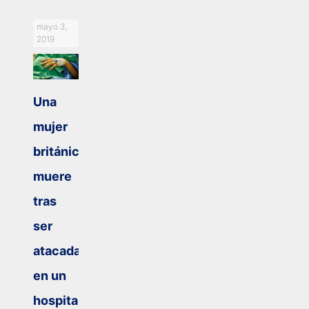
mayo 3,
2019
Una
mujer
británica
muere
tras
ser
atacada
en un
hospital