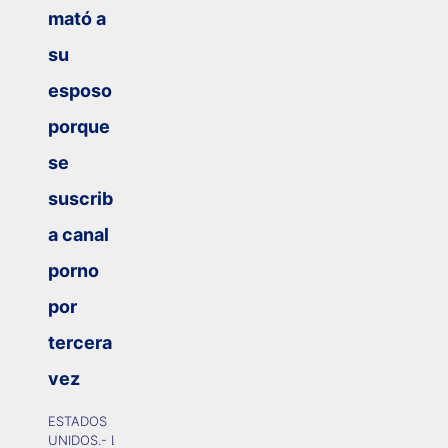
mató a
su
esposo
porque
se
suscribió
a canal
porno
por
tercera
vez
ESTADOS
UNIDOS.- La