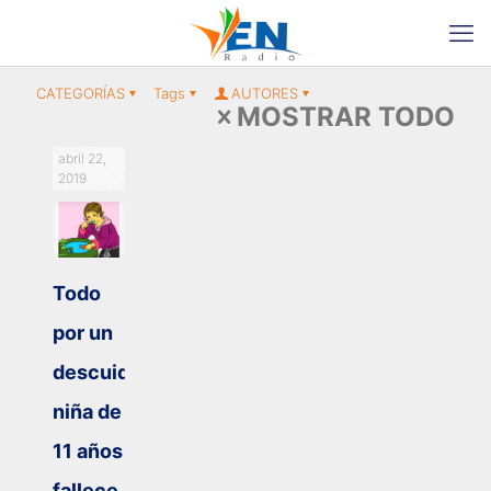
CATEGORÍAS
Tags
AUTORES
MOSTRAR TODO
abril 22,
2019
Todo
por un
descuido:
niña de
11 años
fallece