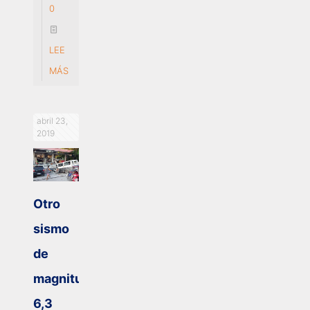
0
LEE
MÁS
abril 23,
2019
Otro
sismo
de
magnitud
6,3