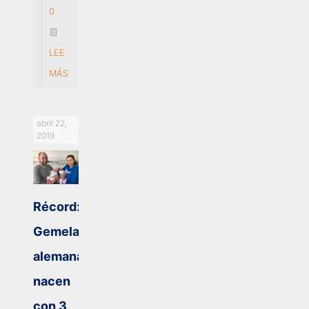
0
LEE
MÁS
abril 22,
2019
Récord:
Gemelas
alemanas
nacen
con 3