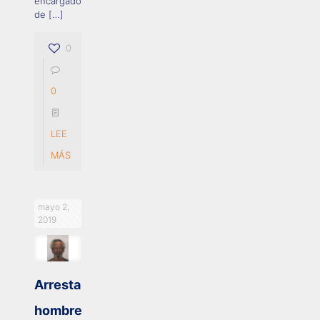
encargado
de
[…]
0
0
LEE
MÁS
mayo 2,
2019
Arrestan
hombre