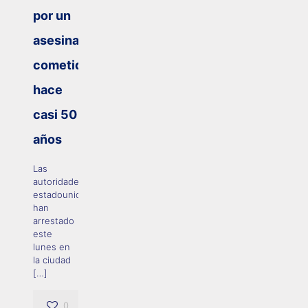
por un
asesinato
cometido
hace
casi 50
años
Las
autoridades
estadounidenses
han
arrestado
este
lunes en
la ciudad
[…]
0