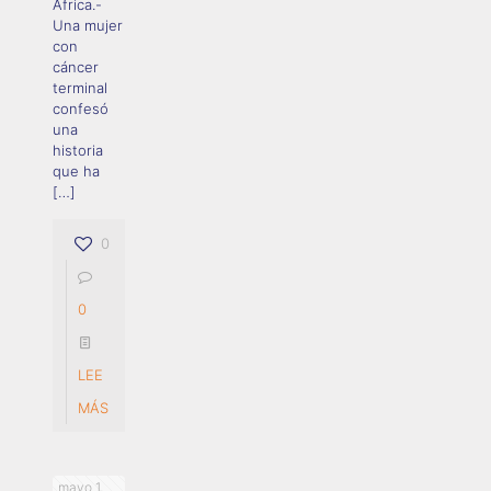
África.-
Una mujer
con
cáncer
terminal
confesó
una
historia
que ha
[…]
0
0
LEE
MÁS
mayo 1,