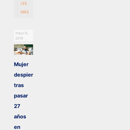
LEE
MÁS
mayo 6,
2019
Mujer
despierta
tras
pasar
27
años
en