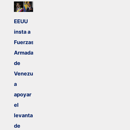
EEUU
insta a
Fuerzas
Armadas
de
Venezuela
a
apoyar
el
levantamiento
de