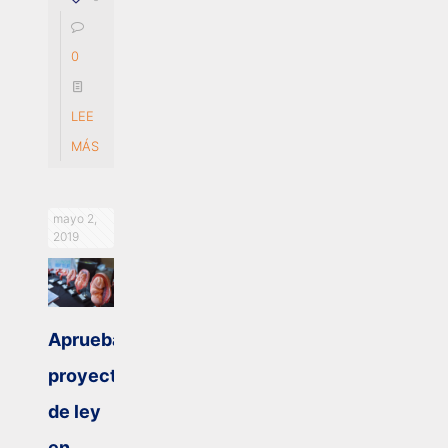
0
LEE
MÁS
mayo 2,
2019
Aprueban
proyecto
de ley
en