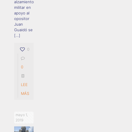
alzamiento
militar en
apoyo al
opositor
Juan
Guaidó se
[…]
0
0
LEE
MÁS
mayo 1,
2019