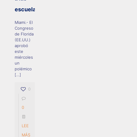
escuelas
Miami.- El
Congreso
de Florida
(EE.UU.)
aprobó
este
miércoles
un
polémico
[…]
0
0
LEE
MÁS