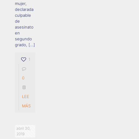
mujer,
declarada
culpable
de
asesinato
en
segundo
grado,
[…]
1
0
LEE
MÁS
abril 30,
2019