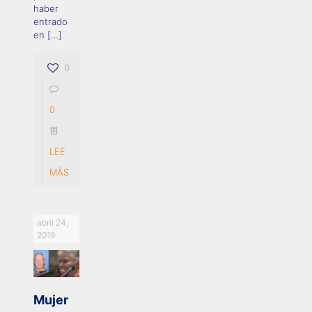
haber
entrado
en
[…]
0
0
LEE
MÁS
abril 24,
2019
Mujer