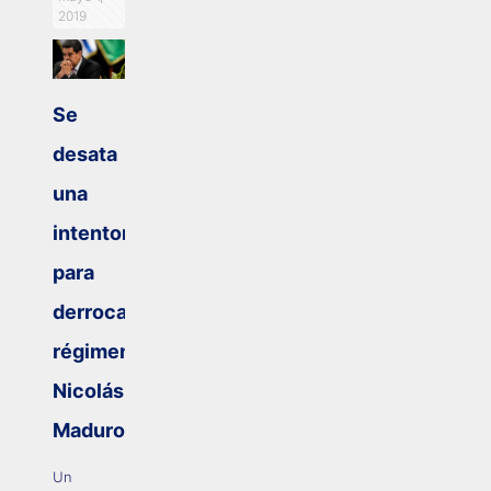
2019
Se
desata
una
intentona
para
derrocar
régimen
Nicolás
Maduro
Un