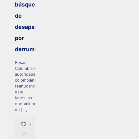
búsqueda
de
desaparecidos
por
derrumbe
Rosas,
Colombia.- Las
autoridades
colombianas
reanudaron
este
lunes las
operaciones
de
[…]
0