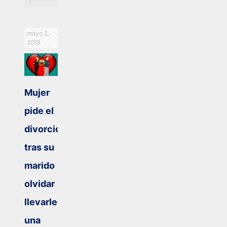
mayo 2,
2019
Mujer
pide el
divorcio
tras su
marido
olvidar
llevarle
una