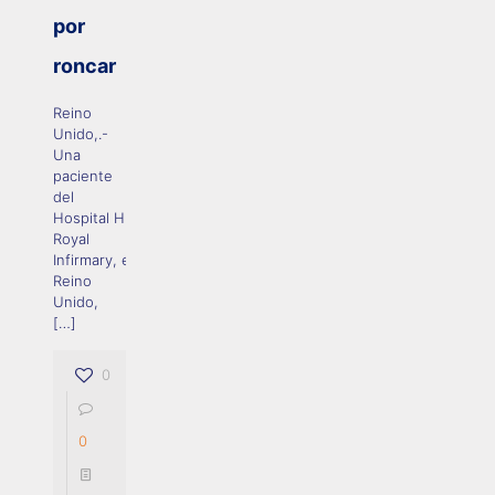
por
roncar
Reino
Unido,.-
Una
paciente
del
Hospital Hull
Royal
Infirmary, en
Reino
Unido,
[…]
0
0