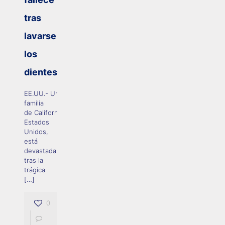
tras
lavarse
los
dientes
EE.UU.- Una
familia
de California,
Estados
Unidos,
está
devastada
tras la
trágica
[…]
0