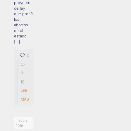
proyecto
de ley
que prohíbe
los
abortos
en el
estado
[…]
0
0
LEE
MÁS
mayo 2,
2019