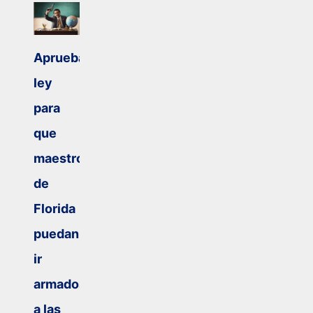
Aprueban
ley
para
que
maestros
de
Florida
puedan
ir
armados
a las