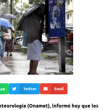
App
Twitter
Email
eteorología (Onamet), informó hoy que los