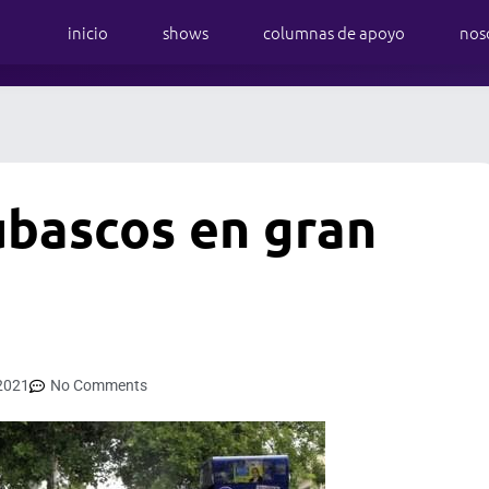
inicio
shows
columnas de apoyo
nos
ubascos en gran
2021
No Comments