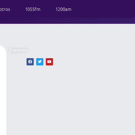
otros
1055fm
1200am
Síguenos