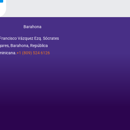
Barahona
Francisco Vázquez Ezq. Sócrates
ares, Barahona, República
minicana.
+1 (809) 524 6126