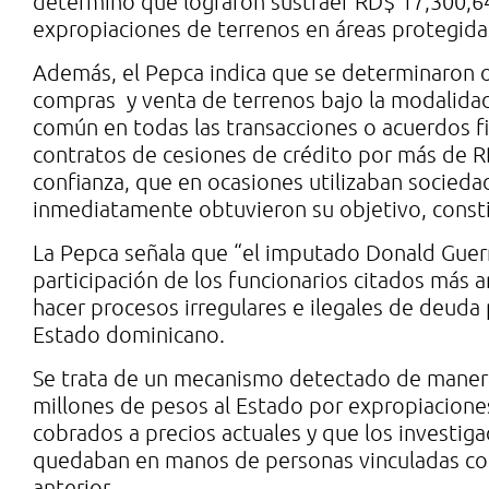
determinó que lograron sustraer RD$ 17,300,6
expropiaciones de terrenos en áreas protegida
Además, el Pepca indica que se determinaron 
compras y venta de terrenos bajo la modalida
común en todas las transacciones o acuerdos fi
contratos de cesiones de crédito por más de R
confianza, que en ocasiones utilizaban socieda
inmediatamente obtuvieron su objetivo, consti
La Pepca señala que “el imputado Donald Guerr
participación de los funcionarios citados más a
hacer procesos irregulares e ilegales de deuda 
Estado dominicano.
Se trata de un mecanismo detectado de manera
millones de pesos al Estado por expropiacione
cobrados a precios actuales y que los investig
quedaban en manos de personas vinculadas con 
anterior.