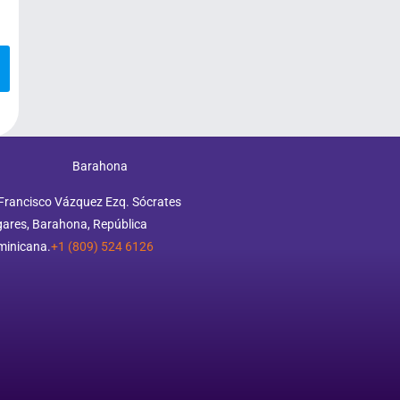
Barahona
Francisco Vázquez Ezq. Sócrates
ares, Barahona, República
minicana.
+1 (809) 524 6126