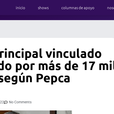
inicio
shows
columnas de apoyo
nos
rincipal vinculado
do por más de 17 mi
 según Pepca
022
No Comments