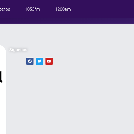
otros
1055fm
1200am
Síguenos
l