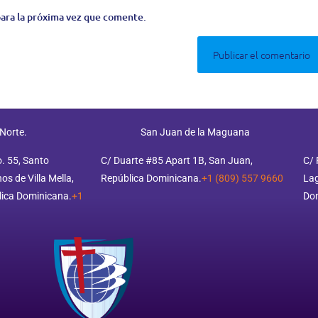
ara la próxima vez que comente.
 Norte.
San Juan de la Maguana
o. 55, Santo
C/ Duarte #85 Apart 1B, San Juan,
C/ 
s de Villa Mella,
República Dominicana.
+1 (809) 557 9660
Lag
ica Dominicana.
+1
Do