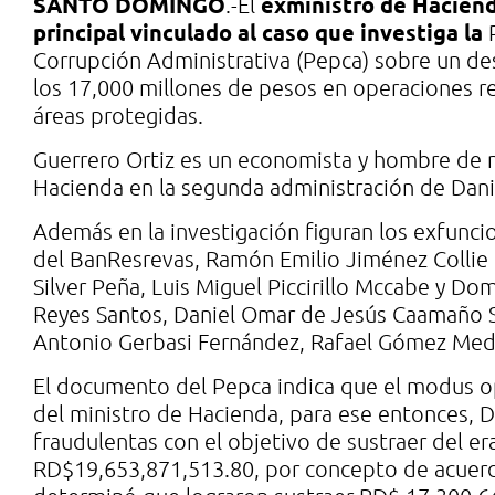
SANTO DOMINGO
exministro de Haciend
.-El
principal vinculado al caso que investiga la
Corrupción Administrativa (Pepca) sobre un de
los 17,000 millones de pesos en operaciones r
áreas protegidas.
Guerrero Ortiz es un economista y hombre de
Hacienda en la segunda administración de Dani
Además en la investigación figuran los exfunc
del BanResrevas, Ramón Emilio Jiménez Collie (
Silver Peña, Luis Miguel Piccirillo Mccabe y D
Reyes Santos, Daniel Omar de Jesús Caamaño S
Antonio Gerbasi Fernández, Rafael Gómez Medi
El documento del Pepca indica que el modus ope
del ministro de Hacienda, para ese entonces, D
fraudulentas con el objetivo de sustraer del er
RD$19,653,871,513.80, por concepto de acuerdo