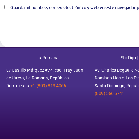
Guarda mi nombre, correo electrónico y web en este navegador p
La Romana
Sto Dgo |
C/ Castillo Márquez #74, esq. Fray Juan
Av. Charles Degaulle N
de Utrera, La Romana, República
Domingo Norte, Los Pino
Dominicana.
+1 (809) 813 4066
Santo Domingo, Repúbl
(809) 566 5741