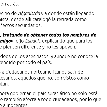
on atrás.
vecino de
Afganistán
y a donde están llegando
ta; desde allí catalogó la retirada como
efectos secundarios.
, tratando de obtener todos los nombres de
emigo»
, dijo
Eubank
, explicando que para los
e piensen diferente y no les apoyen.
vídeos de los asesinatos, y aunque no conoce la
tendido por todo el país.
o a ciudadanos norteamericanos salir de
esarios, aquellos que no, son vistos como
utan.
ora gobiernan el país surasiático no solo está
ue también afecta a todo ciudadanos, por lo que
o a inocentes.