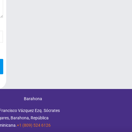
Barahona
Francisco Vázquez Ezq. Sócrates
ares, Barahona, República
minicana.
+1 (809) 524 6126