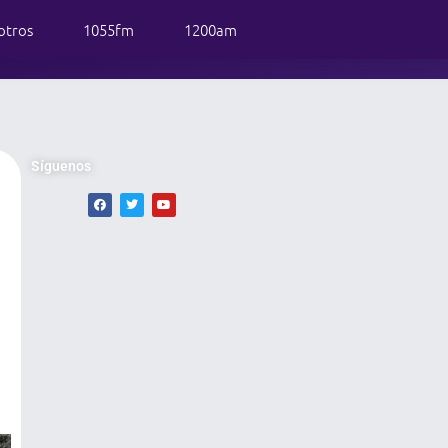
otros
1055fm
1200am
Síguenos