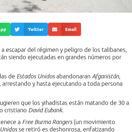
App
Twitter
Email
a escapar del régimen y peligro de los talibanes,
tán siendo ejecutadas en grandes números por
das de
Estados Unidos
abandonaran
Afganistán
,
, arrestando y hasta ejecutando a toda persona
ugieren que los yihadistas están matando de 30 a
ro cristiano
David Eubank
.
rtenece a
Free Burma Rangers
(un movimiento
 Unidos
se retiró es deshonrosa, enfatizando