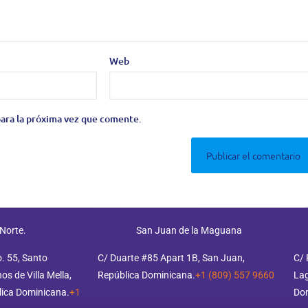
Web
ara la próxima vez que comente.
 Norte.
San Juan de la Maguana
o. 55, Santo
C/ Duarte #85 Apart 1B, San Juan,
C/ 
s de Villa Mella,
República Dominicana.
+1 (809) 557 9660
Lag
ica Dominicana.
+1
Do