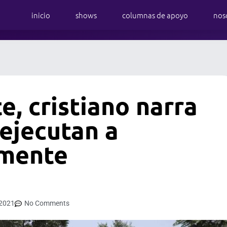
inicio
shows
columnas de apoyo
nos
, cristiano narra
 ejecutan a
amente
 2021
No Comments