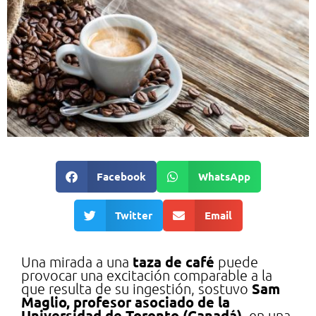
Facebook
WhatsApp
Twitter
Email
taza de café
Una mirada a una
puede
provocar una excitación comparable a la
Sam
que resulta de su ingestión, sostuvo
Maglio, profesor asociado de la
Universidad de Toronto (Canadá)
, en una