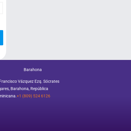
Barahona
Francisco Vázquez Ezq. Sócrates
ares, Barahona, República
minicana.
+1 (809) 524 6126