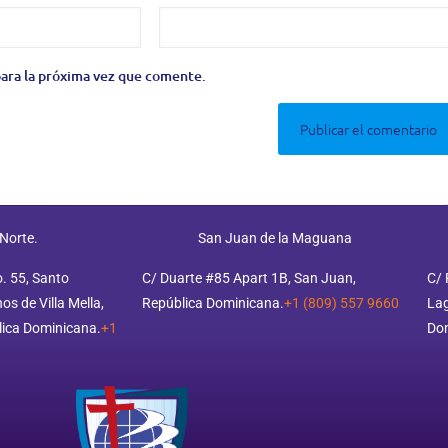
ara la próxima vez que comente.
 Norte.
San Juan de la Maguana
o. 55, Santo
C/ Duarte #85 Apart 1B, San Juan,
C/ 
s de Villa Mella,
República Dominicana.
+1 (809) 557 9660
Lag
ica Dominicana.
+1
Do