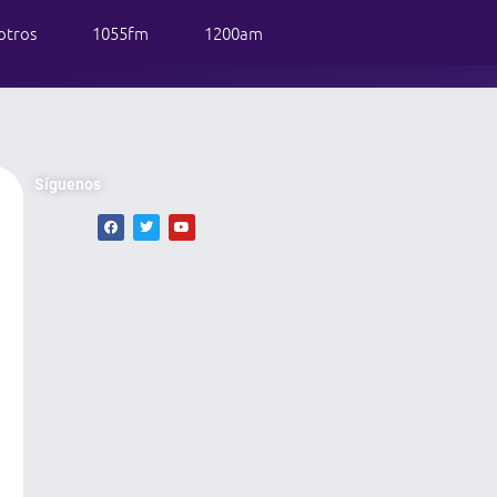
otros
1055fm
1200am
Síguenos