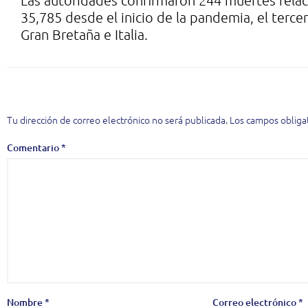
Las autoridades confirmaron 244 muertes relaci
35,785 desde el inicio de la pandemia, el terce
Gran Bretaña e Italia.
Deja una respuesta
Tu dirección de correo electrónico no será publicada.
Los campos obliga
Comentario
*
Nombre
*
Correo electrónico
*