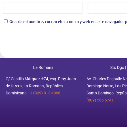
Guarda mi nombre, correo electrónico y web en este navegador p
La Romana
Sto Dgo |
C/ Castillo Márquez #74, esq. Fray Juan
Av. Charles Degaulle N
de Utrera, La Romana, República
Domingo Norte, Los Pino
Dominicana.
+1 (809) 813 4066
Santo Domingo, Repúbl
(809) 566 5741