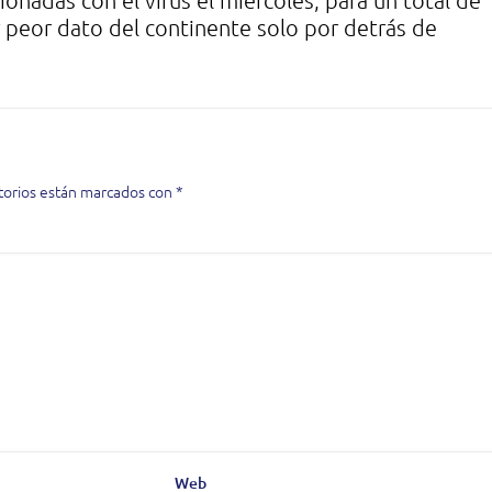
onadas con el virus el miércoles, para un total de
r peor dato del continente solo por detrás de
torios están marcados con
*
Web