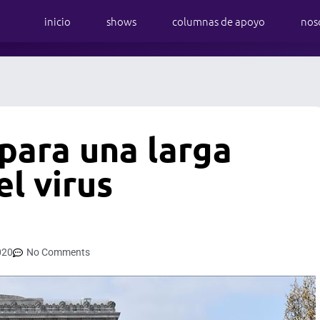
inicio
shows
columnas de apoyo
nos
 para una larga
l virus
020
No Comments