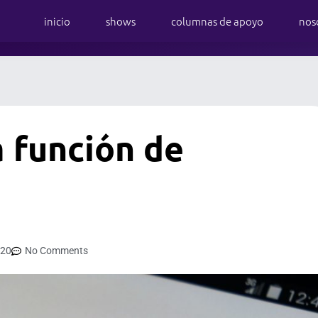
inicio
shows
columnas de apoyo
nos
a función de
020
No Comments