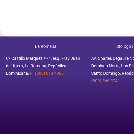
La Romana
Sto Dgo |
C/ Castillo Márquez #74, esq. Fray Juan
Av. Charles Degaulle N
de Utrera, La Romana, República
Domingo Norte, Los Pino
Dominicana.
+1 (809) 813 4066
Santo Domingo, Repúbl
(809) 566 5741