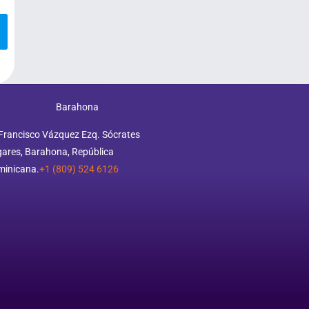
Barahona
Francisco Vázquez Ezq. Sócrates
ares, Barahona, República
minicana.
+1 (809) 524 6126