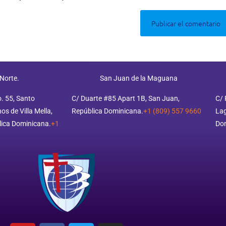
 Norte.
San Juan de la Maguana
o. 55, Santo
C/ Duarte #85 Apart 1B, San Juan,
C/ 
s de Villa Mella,
República Dominicana.
+1 (809) 557 9660
Lag
ica Dominicana.
+1
Do