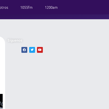
otros
1055fm
1200am
Síguenos