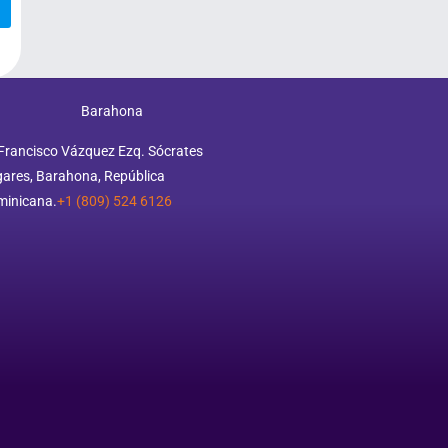
Barahona
Francisco Vázquez Ezq. Sócrates
ares, Barahona, República
minicana.
+1 (809) 524 6126