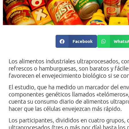
Facebook
Whats
Los alimentos industriales ultraprocesados, co
refrescos o hamburguesas, son baratos y fácile
favorecen el envejecimiento biológico si se c
El estudio, que ha medido un marcador del enve
componentes genéticos llamados «telómeros»,
cuenta su consumo diario de alimentos ultrapr
hacer que las células envejezcan más rápido.
Los participantes, divididos en cuatro grupos
ultraprocesados (tres o más por día) hasta lo