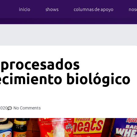
inicio
shows
columnas de apoyo
nos
aprocesados
ecimiento biológico
2020
No Comments