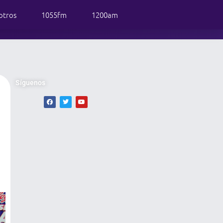
otros
1055fm
1200am
Síguenos