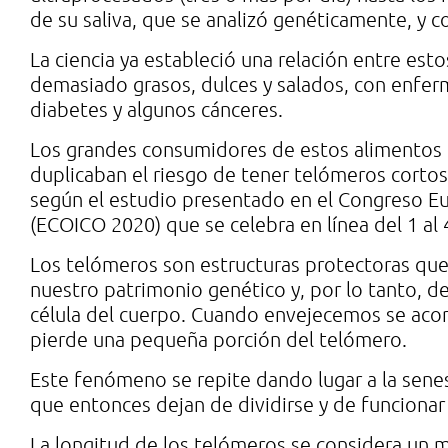
de su saliva, que se analizó genéticamente, y 
La ciencia ya estableció una relación entre est
demasiado grasos, dulces y salados, con enfer
diabetes y algunos cánceres.
Los grandes consumidores de estos alimentos (m
duplicaban el riesgo de tener telómeros cort
según el estudio presentado en el Congreso Eu
(ECOICO 2020) que se celebra en línea del 1 al
Los telómeros son estructuras protectoras que 
nuestro patrimonio genético y, por lo tanto, 
célula del cuerpo. Cuando envejecemos se acor
pierde una pequeña porción del telómero.
Este fenómeno se repite dando lugar a la senes
que entonces dejan de dividirse y de funciona
La longitud de los telómeros se considera un ma