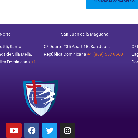
 Norte.
San Juan de la Maguana
o. 55, Santo
C/ Duarte #85 Apart 1B, San Juan,
C/ 
s de Villa Mella,
República Dominicana.
+1 (809) 557 9660
Lag
ica Dominicana.
+1
Do