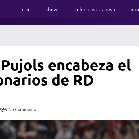
inicio
shows
columnas de apoyo
nos
Pujols encabeza el
lonarios de RD
19
No Comments