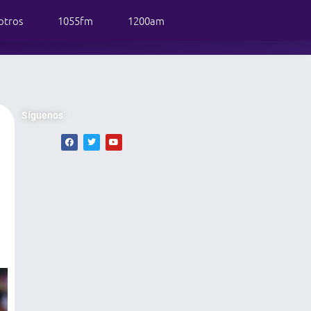
otros
1055fm
1200am
Síguenos