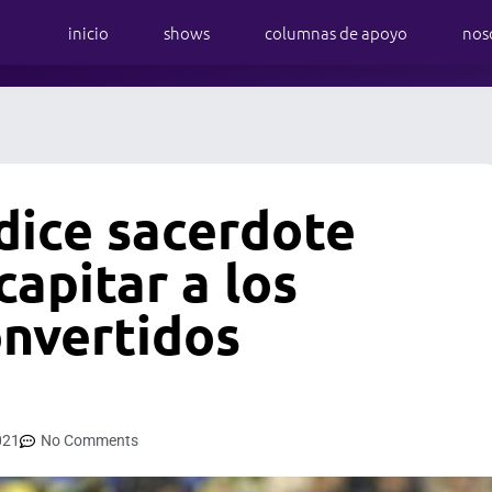
inicio
shows
columnas de apoyo
nos
dice sacerdote
apitar a los
onvertidos
021
No Comments