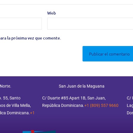
Web
ara la próxima vez que comente.
 Norte.
San Juan de la Maguana
o. 55, Santo
C/ Duarte #85 Apart 1B, San Juan,
C/ 
s de Villa Mella,
República Dominicana.
+1 (809) 557 9660
Lag
ica Dominicana.
+1
Do