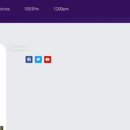
otros
1055fm
1200am
Síguenos