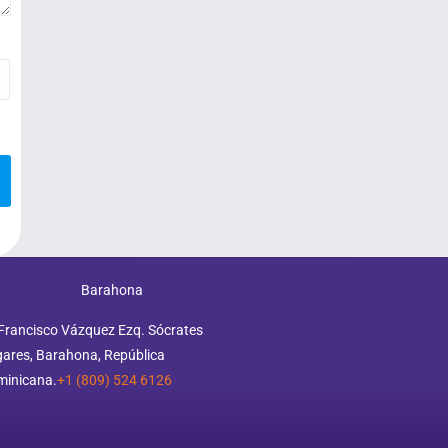
Barahona
Francisco Vázquez Ezq. Sócrates
ares, Barahona, República
minicana.
+1 (809) 524 6126