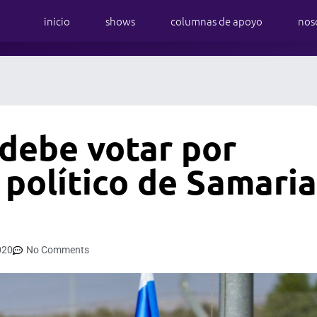
inicio
shows
columnas de apoyo
nos
 debe votar por
 político de Samaria
020
No Comments