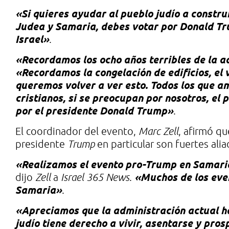
«Si quieres ayudar al pueblo judío a construi
Judea y Samaria, debes votar por Donald Tr
Israel»
.
«Recordamos los ocho años terribles de la 
«Recordamos la congelación de edificios, el 
queremos volver a ver esto.
Todos los que am
cristianos, si se preocupan por nosotros, el
por el presidente Donald Trump»
.
El coordinador del evento,
Marc Zell
, afirmó qu
presidente
Trump
en particular son fuertes aliad
«Realizamos el evento pro-Trump en Samaria 
«Muchos de los even
dijo
Zell
a
Israel 365 News
.
Samaria»
.
«Apreciamos que la administración actual h
judío tiene derecho a vivir, asentarse y pros