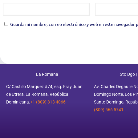
Guarda mi nombre, correo electrónico y web en este navegador p
La Romana
Sto Dgo |
C/ Castillo Márquez #74, esq. Fray Juan
Av. Charles Degaulle N
de Utrera, La Romana, República
Domingo Norte, Los Pino
Dominicana.
+1 (809) 813 4066
Santo Domingo, Repúbl
(809) 566 5741