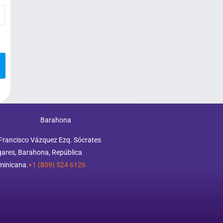
Barahona
Francisco Vázquez Ezq. Sócrates
ares, Barahona, República
minicana.
+1 (809) 524 6126