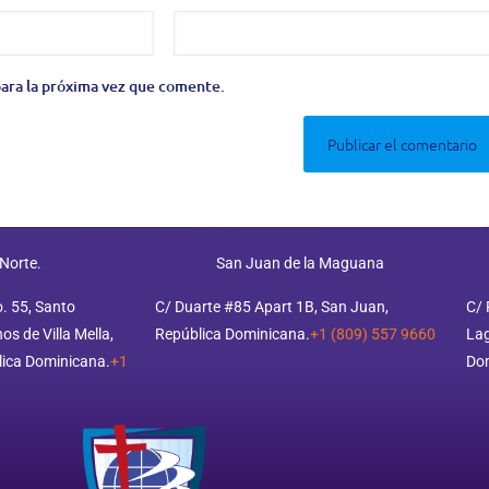
ara la próxima vez que comente.
 Norte.
San Juan de la Maguana
o. 55, Santo
C/ Duarte #85 Apart 1B, San Juan,
C/ 
s de Villa Mella,
República Dominicana.
+1 (809) 557 9660
Lag
ica Dominicana.
+1
Do