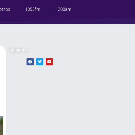
otros
1055fm
1200am
Síguenos