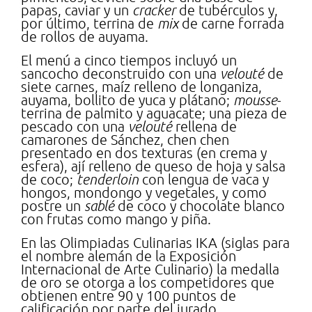
papas, caviar y un
cracker
de tubérculos y,
por último, terrina de
mix
de carne forrada
de rollos de auyama.
El menú a cinco tiempos incluyó un
sancocho deconstruido con una
velouté
de
siete carnes, maíz relleno de longaniza,
auyama, bollito de yuca y plátano;
mousse
-
terrina de palmito y aguacate; una pieza de
pescado con una
velouté
rellena de
camarones de Sánchez, chen chen
presentado en dos texturas (en crema y
esfera), ají relleno de queso de hoja y salsa
de coco;
tenderloin
con lengua de vaca y
hongos, mondongo y vegetales, y como
postre un
sablé
de coco y chocolate blanco
con frutas como mango y piña.
En las Olimpiadas Culinarias IKA (siglas para
el nombre alemán de la Exposición
Internacional de Arte Culinario) la medalla
de oro se otorga a los competidores que
obtienen entre 90 y 100 puntos de
calificación por parte del jurado.