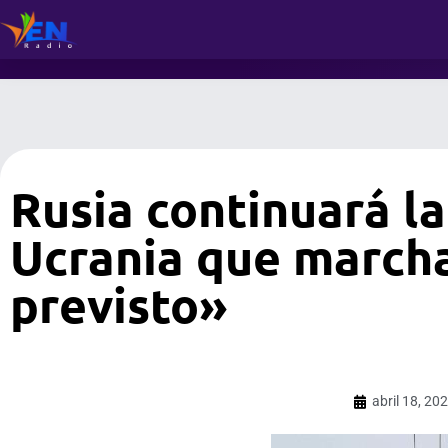
Rusia continuará l
Ucrania que march
previsto»
abril 18, 20