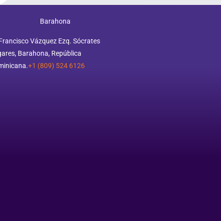
Barahona
Francisco Vázquez Ezq. Sócrates
ares, Barahona, República
minicana.
+1 (809) 524 6126