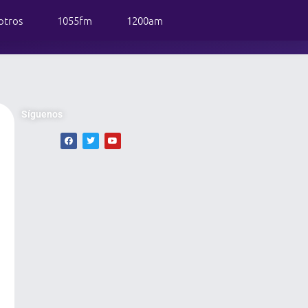
otros
1055fm
1200am
Síguenos