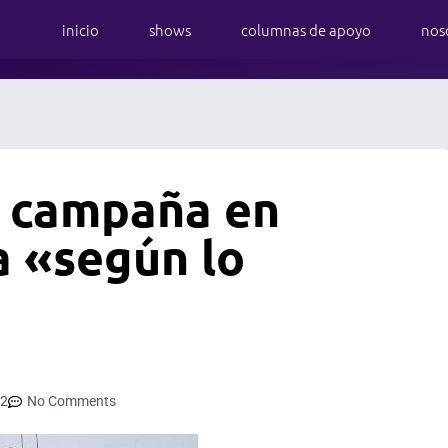
inicio
shows
columnas de apoyo
nos
a campaña en
a «según lo
22
No Comments