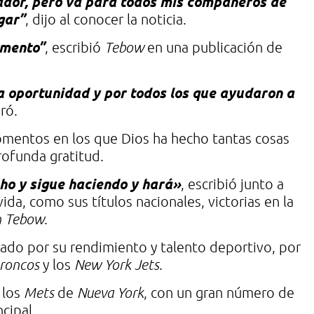
ador, pero va para todos mis compañeros de
gar”
, dijo al conocer la noticia.
omento”
, escribió
Tebow
en una publicación de
a oportunidad y por todos los que ayudaron a
ró.
omentos en los que Dios ha hecho tantas cosas
rofunda gratitud.
ho y sigue haciendo y hará»
, escribió junto a
ida, como sus títulos nacionales, victorias en la
h Tebow
.
ado por su rendimiento y talento deportivo, por
roncos
y los
New York Jets
.
 los
Mets
de
Nueva York
, con un gran número de
cipal.