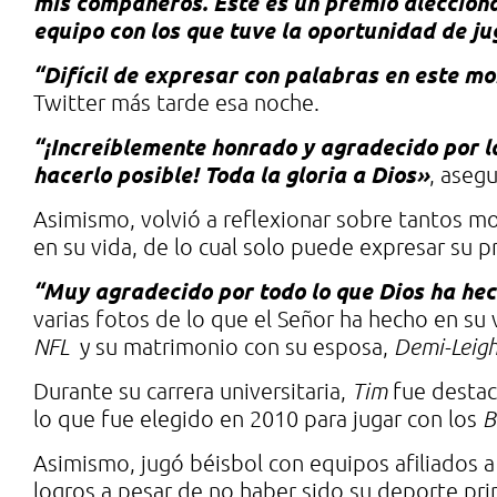
mis compañeros. Este es un premio aleccion
equipo con los que tuve la oportunidad de ju
“Difícil de expresar con palabras en este m
Twitter más tarde esa noche.
“¡Increíblemente honrado y agradecido por l
hacerlo posible! Toda la gloria a Dios»
, asegu
Asimismo, volvió a reflexionar sobre tantos m
en su vida, de lo cual solo puede expresar su p
“Muy agradecido por todo lo que Dios ha hec
varias fotos de lo que el Señor ha hecho en su v
NFL
y su matrimonio con su esposa,
Demi-Leig
Durante su carrera universitaria,
Tim
fue destac
lo que fue elegido en 2010 para jugar con los
B
Asimismo, jugó béisbol con equipos afiliados a
logros a pesar de no haber sido su deporte prin