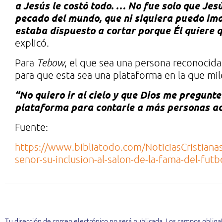
a Jesús le costó todo. … No fue solo que Jesú
pecado del mundo, que ni siquiera puedo ima
estaba dispuesto a cortar porque Él quiere 
explicó.
Para
Tebow
, el que sea una persona reconocida
para que esta sea una plataforma en la que mile
“No quiero ir al cielo y que Dios me pregunt
plataforma para contarle a más personas ac
Fuente:
https://www.bibliatodo.com/NoticiasCristianas/
senor-su-inclusion-al-salon-de-la-fama-del-futbo
Deja una respuesta
Tu dirección de correo electrónico no será publicada.
Los campos obliga