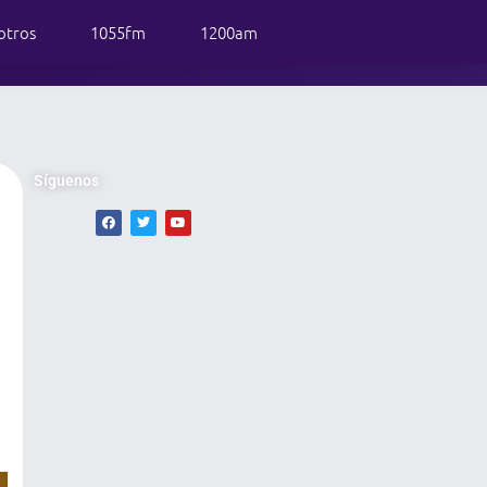
otros
1055fm
1200am
Síguenos