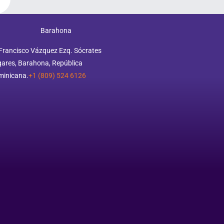
Barahona
Francisco Vázquez Ezq. Sócrates
ares, Barahona, República
minicana.
+1 (809) 524 6126