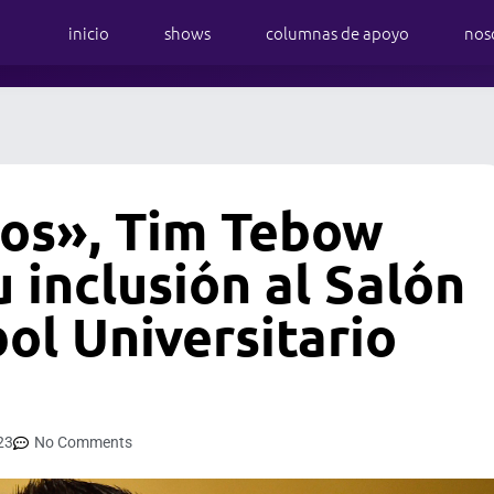
inicio
shows
columnas de apoyo
nos
Dios», Tim Tebow
u inclusión al Salón
ol Universitario
23
No Comments