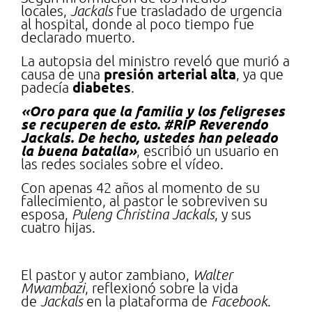
locales,
Jackals
fue trasladado de urgencia
al hospital, donde al poco tiempo fue
declarado muerto.
La autopsia del ministro reveló que murió a
presión arterial alta
causa de una
, ya que
diabetes
padecía
.
«Oro para que la familia y los feligreses
se recuperen de esto. #RIP Reverendo
Jackals. De hecho, ustedes han peleado
la buena batalla»
, escribió un usuario en
las redes sociales sobre el vídeo.
Con apenas 42 años al momento de su
fallecimiento, al pastor le sobreviven su
esposa,
Puleng Christina Jackals
, y sus
cuatro hijas.
Un llamado de atención
El pastor y autor zambiano,
Walter
Mwambazi
, reflexionó sobre la vida
de
Jackals
en la plataforma de
Facebook
.