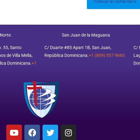
 Norte.
San Juan de la Maguana
o. 55, Santo
C/ Duarte #85 Apart 1B, San Juan,
C/ 
s de Villa Mella,
República Dominicana.
+1 (809) 557 9660
Lag
ica Dominicana.
+1
Do