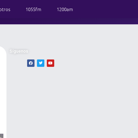
otros
1055fm
1200am
Síguenos