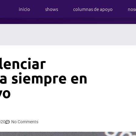
inicio
shows
columnas de apoyo
nos
lenciar
a siempre en
vo
020
No Comments