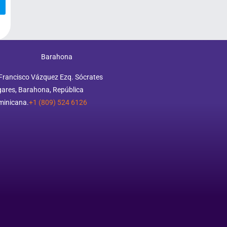
Barahona
Francisco Vázquez Ezq. Sócrates
ares, Barahona, República
minicana.
+1 (809) 524 6126