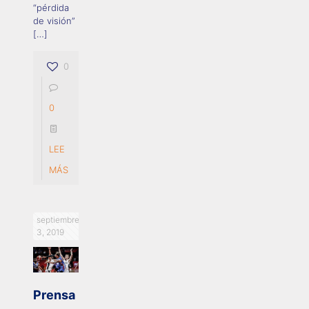
“pérdida
de visión”
[…]
0
0
LEE
MÁS
septiembre
3, 2019
Prensa