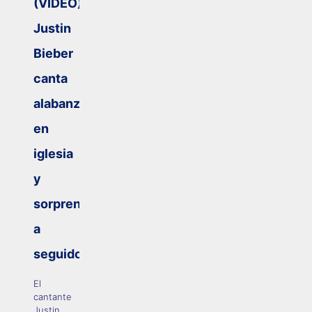
(VIDEO):
Justin
Bieber
canta
alabanza
en
iglesia
y
sorprende
a
seguidores
El
cantante
Justin