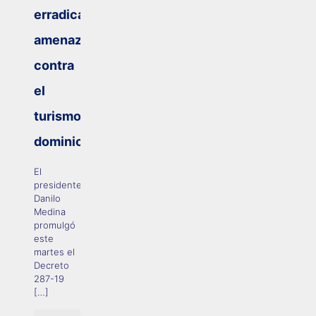
erradicar
amenazas
contra
el
turismo
dominicano
El
presidente
Danilo
Medina
promulgó
este
martes el
Decreto
287-19
[…]