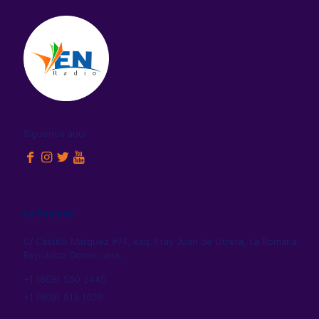
Síguenos aquí
La Romana
C/ Castillo Márquez #74, esq. Fray Juan de Utrera, La Romana,
República Dominicana.
+1 (809) 550 2445
+1 (809) 813 1029