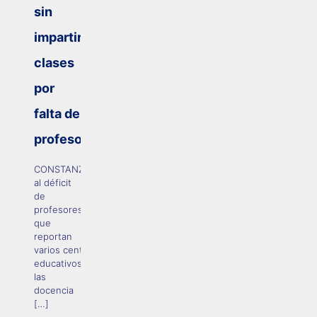
sin
impartir
clases
por
falta de
profesores
CONSTANZA.- Debido
al déficit
de
profesores
que
reportan
varios centros
educativos,
las
docencia
[…]