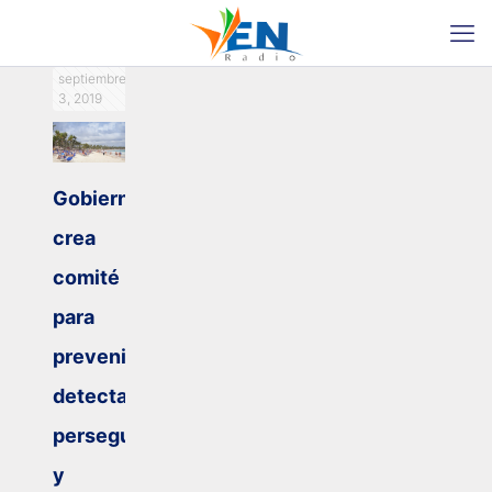
septiembre
3, 2019
Gobierno
crea
comité
para
prevenir,
detectar,
perseguir
y