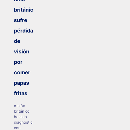
británico
sufre
pérdida
de
visión
por
comer
papas
fritas
n niño
británico
ha sido
diagnosticado
con