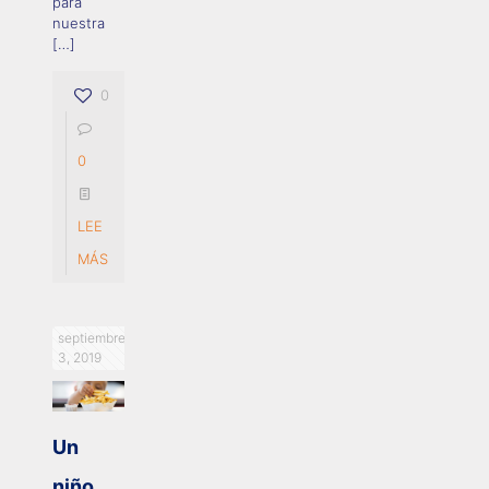
para
nuestra
[…]
0
0
LEE
MÁS
septiembre
3, 2019
Un
niño