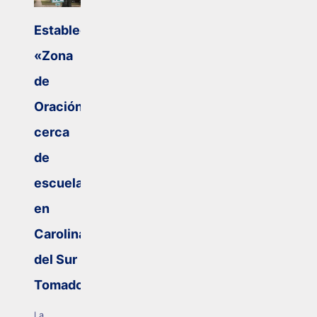
Establecen
«Zona
de
Oración»
cerca
de
escuelas
en
Carolina
del Sur
Tomado
La