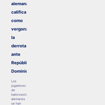
alemana
califica
como
vergonzosa
la
derrota
ante
República
Dominicana
Los
jugadores
de
baloncesto
alemanes
se han