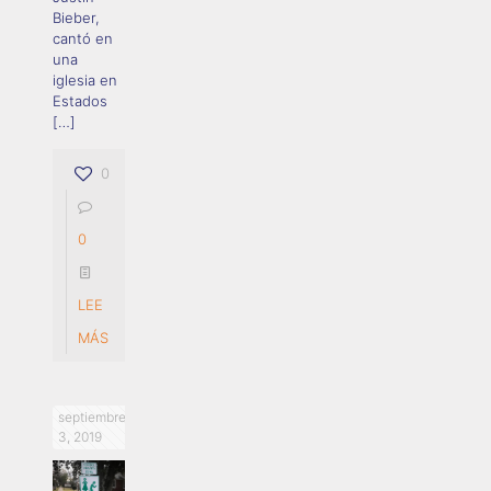
Bieber,
cantó en
una
iglesia en
Estados
[…]
0
0
LEE
MÁS
septiembre
3, 2019