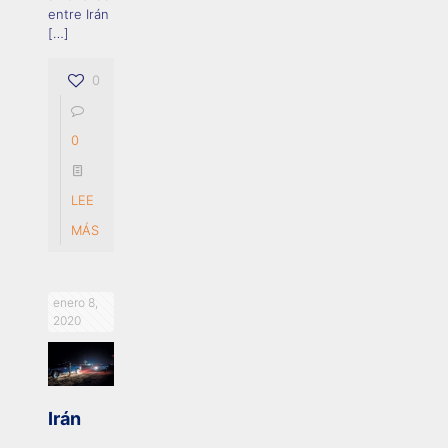
entre Irán
[…]
0
0
LEE
MÁS
enero 8,
2020
Irán