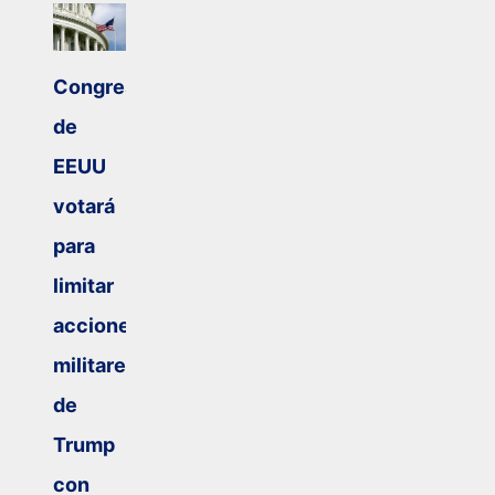
Congreso
de
EEUU
votará
para
limitar
acciones
militares
de
Trump
con