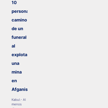
10
personas
camino
de un
funeral
al
explotar
una
mina
en
Afganistán
Kabul.- Al
menos