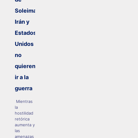
Soleimaní,
Irán y
Estados
Unidos
no
quieren
ir a la
guerra
Mientras
la
hostilidad
retórica
aumenta y
las
amenazas