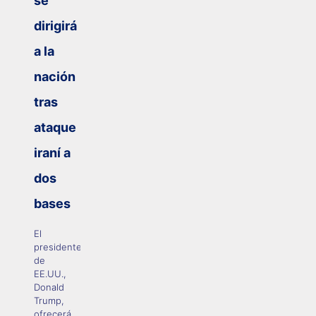
se
dirigirá
a la
nación
tras
ataque
iraní a
dos
bases
El
presidente
de
EE.UU.,
Donald
Trump,
ofrecerá