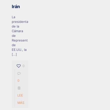
Irán
La
presidenta
de la
Cámara
de
Representantes
de
EE.UU., la
[…]
0
0
LEE
MÁS