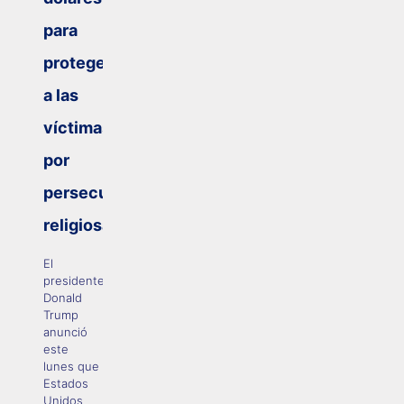
para
proteger
a las
víctimas
por
persecución
religiosa
El
presidente
Donald
Trump
anunció
este
lunes que
Estados
Unidos