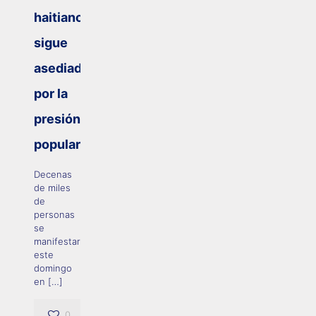
haitiano
sigue
asediado
por la
presión
popular
Decenas
de miles
de
personas
se
manifestaron
este
domingo
en
[…]
0