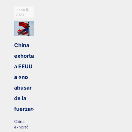
enero 5,
2020
China
exhorta
a EEUU
a «no
abusar
de la
fuerza»
China
exhortó