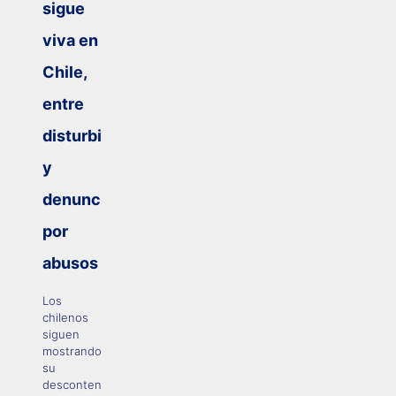
sigue
viva en
Chile,
entre
disturbios
y
denuncias
por
abusos
Los
chilenos
siguen
mostrando
su
descontento