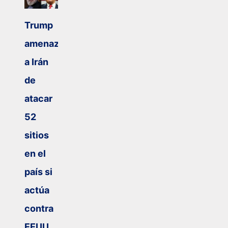
Trump
amenaza
a Irán
de
atacar
52
sitios
en el
país si
actúa
contra
EEUU