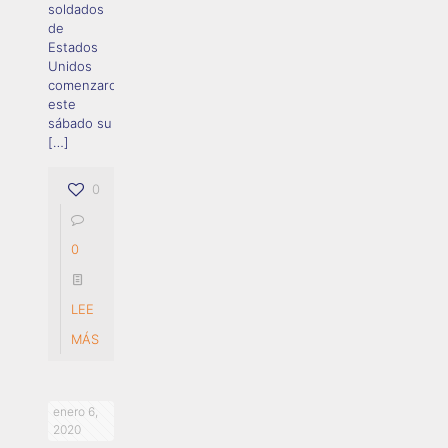
soldados
de
Estados
Unidos
comenzaron
este
sábado su
[…]
0
0
LEE
MÁS
enero 6,
2020