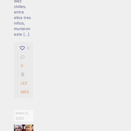
diez
civiles,
entre
ellos tres
niños,
murieron
este
[…]
0
0
LEE
MÁS
enero 5,
2020