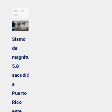
enero 6,
2020
Sismo
de
magnitud
5.8
sacudió
a
Puerto
Rico
este