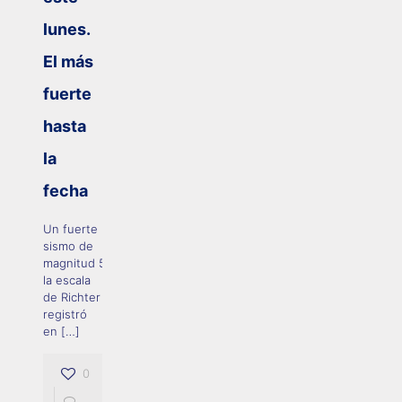
lunes.
El más
fuerte
hasta
la
fecha
Un fuerte
sismo de
magnitud 5.8 en
la escala
de Richter se
registró
en
[…]
0