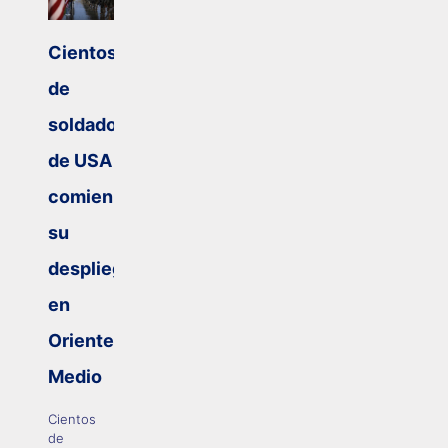
Cientos
de
soldados
de USA
comienzan
su
despliegue
en
Oriente
Medio
Cientos
de