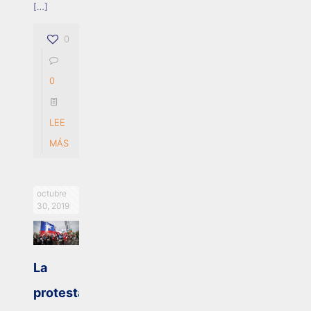
[…]
0
0
LEE
MÁS
octubre
30, 2019
La
protesta