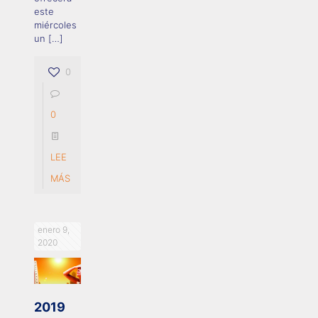
este
miércoles
un
[…]
0
0
LEE
MÁS
enero 9,
2020
2019