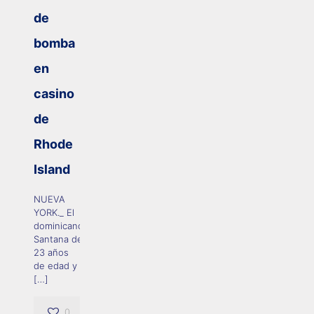
de
bomba
en
casino
de
Rhode
Island
NUEVA
YORK._ El
dominicano Julio
Santana de
23 años
de edad y
[…]
0