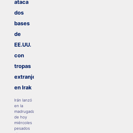
ataca
dos
bases
de
EE.UU.
con
tropas
extranjeras
en Irak
Irán lanzó
en la
madrugada
de hoy
miércoles
pesados