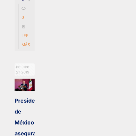
0
LEE
MÁS
octubre
21, 2019
Presidente
de
México
asegura