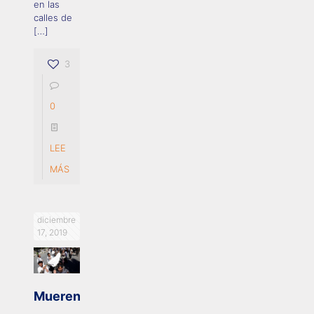
en las
calles de
[…]
3
0
LEE
MÁS
diciembre
17, 2019
Mueren