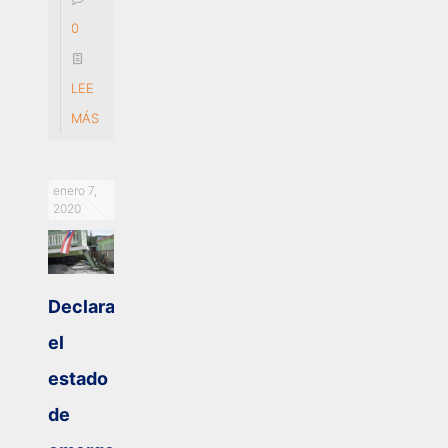
0
LEE
MÁS
enero 7,
2020
Declaran
el
estado
de